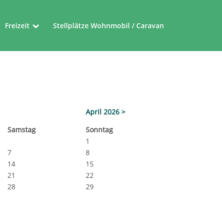
Freizeit
Stellplätze Wohnmobil / Caravan
Museen
Friedensroute
Ferienrouten im Münsterland
April 2026 >
Sa
mstag
So
nntag
1
7
8
14
15
21
22
28
29