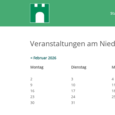
St
Veranstaltungen am Nied
< Februar 2026
Mo
ntag
Di
enstag
M
2
3
4
9
10
1
16
17
1
23
24
2
30
31