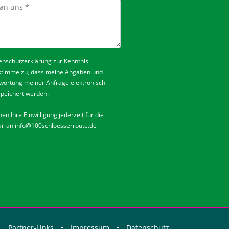
enschutzerklärung
zur Kenntnis
stimme zu, dass meine Angaben und
wortung meiner Anfrage elektronisch
peichert werden.
en Ihre Einwilligung jederzeit für die
il an
info@100schloesserroute.de
Partner-Links
•
Impressum
•
Datenschutz