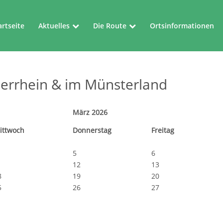
artseite
Aktuelles
Die Route
Ortsinformationen
Aktuelles
Die Route
errhein & im Münsterland
Veranstaltungen
Kartenblätter
März 2026
i
ttwoch
Do
nnerstag
Fr
eitag
5
6
1
12
13
8
19
20
5
26
27