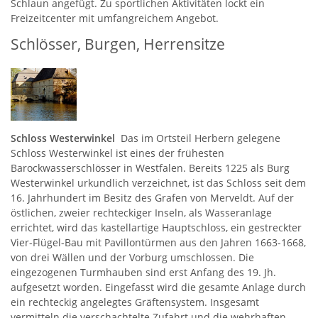
Schlaun angefügt. Zu sportlichen Aktivitäten lockt ein
Freizeitcenter mit umfangreichem Angebot.
Schlösser, Burgen, Herrensitze
Schloss Westerwinkel
Das im Ortsteil Herbern gelegene
Schloss Westerwinkel ist eines der frühesten
Barockwasserschlösser in Westfalen. Bereits 1225 als Burg
Westerwinkel urkundlich verzeichnet, ist das Schloss seit dem
16. Jahrhundert im Besitz des Grafen von Merveldt. Auf der
östlichen, zweier rechteckiger Inseln, als Wasseranlage
errichtet, wird das kastellartige Hauptschloss, ein gestreckter
Vier-Flügel-Bau mit Pavillontürmen aus den Jahren 1663-1668,
von drei Wällen und der Vorburg umschlossen. Die
eingezogenen Turmhauben sind erst Anfang des 19. Jh.
aufgesetzt worden. Eingefasst wird die gesamte Anlage durch
ein rechteckig angelegtes Gräftensystem. Insgesamt
vermitteln die verschachtelte Zufahrt und die wehrhaften