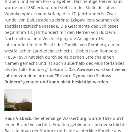
Gräben und einem Park umgeben. Das heutige Herrenhaus
wurde um 1830 erbaut und steht an der Stelle des alten
Wohnkomplexes vom Anfang des 17. Jahrhunderts. Zwei
runde, von Balustraden gekrönte Eckpavillons säumen die
spätklassizistische Fassade. Die Geschichte des Schlosses
beginnt im 13. Jahrhundert mit den Herren von Buldern.
Nach mehrfachem Wechsel ging die Anlage im 18.
Jahrhundert in den Besitz der Familie von Romberg, einem
westfälischen Landadelgeschlecht. Gisbert von Romberg
(1839-1897) hat sich durch seine derben Streiche einen
Namen gemacht und ist auch außerhalb des Münsterlandes
als der tolle Bomberg" bekannt.
Das Anwesen wird seit vielen
Jahren von dem Internat "Private Gymnasien Schloss
Buldern" genutzt und kann nicht besichtigt werden.
Haus Visbeck
, die ehemalige Wasserburg, wurde 1639 durch
einen Brand vernichtet. Erhalten geblieben sind der schlichte
Backsteinbau der Vorburg und eine achteckige Kapelle aus