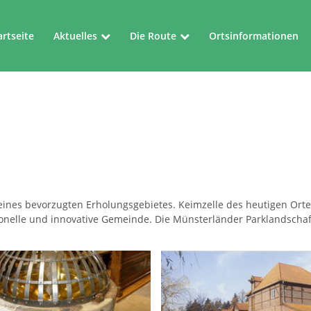
artseite
Aktuelles
Die Route
Ortsinformationen
Aktuelles
Die Route
Veranstaltungen
Kartenblätter
eines bevorzugten Erholungsgebietes. Keimzelle des heutigen Ortes
itionelle und innovative Gemeinde. Die Münsterländer Parklandsch