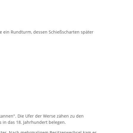
ie ein Rundturm, dessen Schießscharten später
kannen". Die Ufer der Werse zähen zu den
s in das 18. Jahrhundert belegen.
nster. Nach mehrmaligem Besitzerwechsel kam es