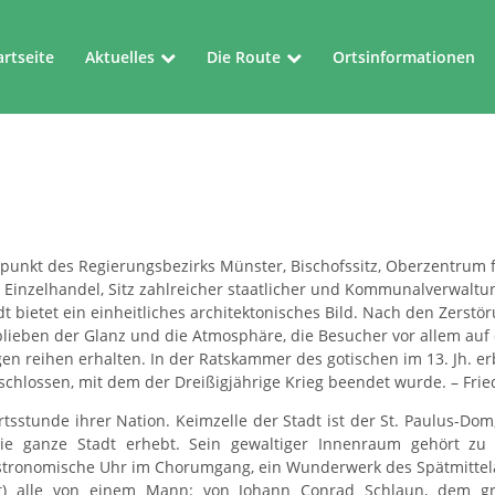
artseite
Aktuelles
Die Route
Ortsinformationen
Aktuelles
Die Route
Veranstaltungen
Kartenblätter
elpunkt des Regierungsbezirks Münster, Bischofssitz, Oberzentrum 
inzelhandel, Sitz zahlreicher staatlicher und Kommunalverwaltu
dt bietet ein einheitliches architektonisches Bild. Nach den Zerst
lieben der Glanz und die Atmosphäre, die Besucher vor allem auf 
en reihen erhalten. In der Ratskammer des gotischen im 13. Jh. 
chlossen, mit dem der Dreißigjährige Krieg beendet wurde. – Frie
sstunde ihrer Nation. Keimzelle der Stadt ist der St. Paulus-Dom
die ganze Stadt erhebt. Sein gewaltiger Innenraum gehört zu
stronomische Uhr im Chorumgang, ein Wunderwerk des Spätmittelalt
t) alle von einem Mann: von Johann Conrad Schlaun, dem gr