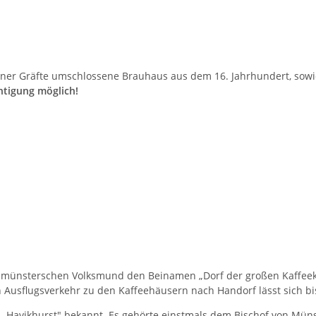
 einer Gräfte umschlossene Brauhaus aus dem 16. Jahrhundert, sow
tigung möglich!
 im münsterschen Volksmund den Beinamen „Dorf der großen Kaffee
n Ausflugsverkehr zu den Kaffeehäusern nach Handorf lässt sich bi
s „Havikhurst" bekannt. Es gehörte einstmals dem Bischof von Mü