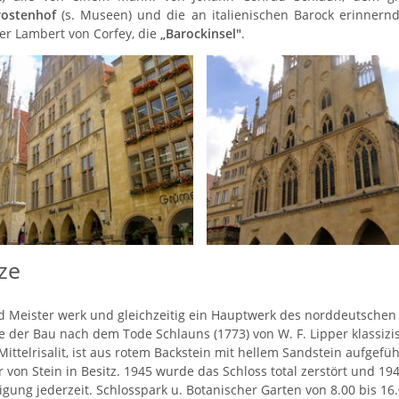
rostenhof
(s. Museen) und die an italienischen Barock erinner
er Lambert von Corfey, die
„Barockinsel"
.
ze
d Meister werk und gleichzeitig ein Hauptwerk des norddeutschen 
e der Bau nach dem Tode Schlauns (1773) von W. F. Lipper klassizi
Mittelrisalit, ist aus rotem Backstein mit hellem Sandstein aufgef
von Stein in Besitz. 1945 wurde das Schloss total zerstört und 194
igung jederzeit. Schlosspark u. Botanischer Garten von 8.00 bis 16