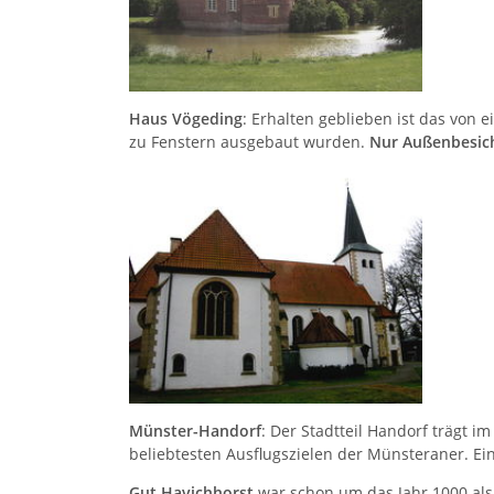
Haus Vögeding
: Erhalten geblieben ist das von
zu Fenstern ausgebaut wurden.
Nur Außenbesich
Münster-Handorf
: Der Stadtteil Handorf trägt
beliebtesten Ausflugszielen der Münsteraner. Ei
Gut Havichhorst
war schon um das Jahr 1000 al