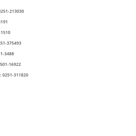
 0251-213030
8191
-1510
251-375493
01-3488
02501-16922
.: 0251-311820