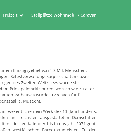
Freizeit
Stellplätze Wohnmobil / Caravan
Museen
Friedensroute
Ferienrouten im Münsterland
für ein Einzugsgebiet von 1,2 Mil. Menschen,
ngen, Selbstverwaltungskörperschaften sowie
örungen des Zweiten Weltkriegs wurde sie
dem Prinzipalmarkt spüren, wo sich wie zu alter
erbauten Rathauses wurde 1648 nach fünf
denssaal (s. Museen).
, im wesentlichen ein Werk des 13. Jahrhunderts,
 den am reichsten ausgestatteten Domschiffen
ers, dessen Kalender bis in das Jahr 2071 geht.
oßen westfälischen Barockbaumeister. Zu den