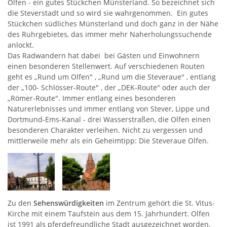
Olfen - ein gutes Stückchen Münsterland. So bezeichnet sich
die Steverstadt und so wird sie wahrgenommen. Ein gutes
Stückchen südliches Münsterland und doch ganz in der Nähe
des Ruhrgebietes, das immer mehr Naherholungssuchende
anlockt.
Das Radwandern hat dabei bei Gästen und Einwohnern
einen besonderen Stellenwert. Auf verschiedenen Routen
geht es „Rund um Olfen" , „Rund um die Steveraue" , entlang
der „100- Schlösser-Route" , der „DEK-Route" oder auch der
„Römer-Route". Immer entlang eines besonderen
Naturerlebnisses und immer entlang von Stever, Lippe und
Dortmund-Ems-Kanal - drei Wasserstraßen, die Olfen einen
besonderen Charakter verleihen. Nicht zu vergessen und
mittlerweile mehr als ein Geheimtipp: Die Steveraue Olfen.
Zu den
Sehenswürdigkeiten
im Zentrum gehört die St. Vitus-
Kirche mit einem Taufstein aus dem 15. Jahrhundert. Olfen
ist 1991 als pferdefreundliche Stadt ausgezeichnet worden.